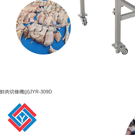
鮮肉切條機(jī)JYR-309D