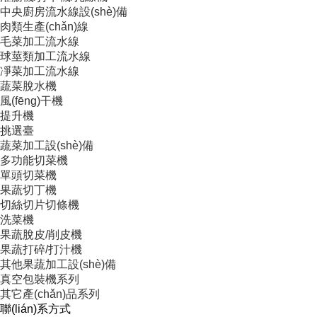
中央廚房流水線設(shè)備
肉類生產(chǎn)線
毛菜加工流水線
球莖類加工流水線
凈菜加工流水線
蔬菜脫水機
風(fēng)干機
提升機
挑選臺
蔬菜加工設(shè)備
多功能切菜機
單頭切菜機
果蔬切丁機
切絲切片切條機
洗菜機
果蔬脫皮/削皮機
果蔬打碎/打汁機
其他果蔬加工設(shè)備
真空包裝機系列
其它產(chǎn)品系列
聯(lián)系方式