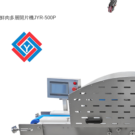
鮮肉多層開片機JYR-500P