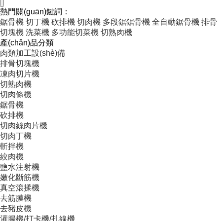
熱門關(guān)鍵詞：
鋸骨機
切丁機
砍排機
切肉機
多段鋸鋸骨機
全自動鋸骨機
排骨
切塊機
洗菜機
多功能切菜機
切熟肉機
產(chǎn)品分類
肉類加工設(shè)備
排骨切塊機
凍肉切片機
切熟肉機
切肉條機
鋸骨機
砍排機
切肉絲肉片機
切肉丁機
斬拌機
絞肉機
鹽水注射機
嫩化斷筋機
真空滾揉機
去筋膜機
去豬皮機
灌腸機/打卡機/扎線機