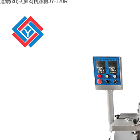
連續(xù)式鮮肉切絲機JY-120R