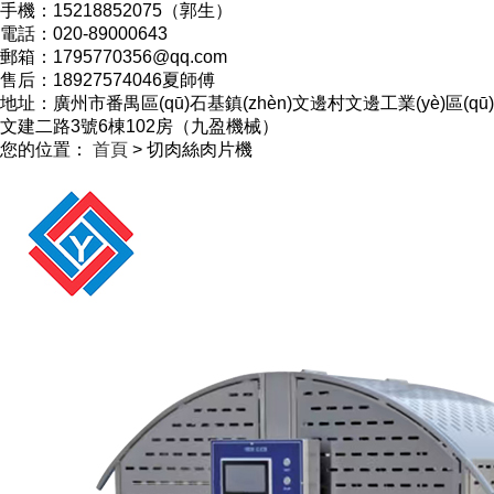
手機：15218852075（郭生）
電話：020-89000643
郵箱：1795770356@qq.com
售后：18927574046夏師傅
地址：廣州市番禺區(qū)石基鎮(zhèn)文邊村文邊工業(yè)區(qū)
文建二路3號6棟102房（九盈機械）
您的位置：
首頁
> 切肉絲肉片機