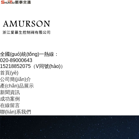
全國(guó)統(tǒng)一熱線：
020-89000643
15218852075（V同號(hào)）
首頁(yè)
公司簡(jiǎn)介
產(chǎn)品展示
新聞資訊
成功案例
在線留言
聯(lián)系我們