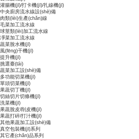
灌腸機(jī)/打卡機(jī)/扎線機(jī)
中央廚房流水線設(shè)備
肉類(lèi)生產(chǎn)線
毛菜加工流水線
球莖類(lèi)加工流水線
凈菜加工流水線
蔬菜脫水機(jī)
風(fēng)干機(jī)
提升機(jī)
挑選臺(tái)
蔬菜加工設(shè)備
多功能切菜機(jī)
單頭切菜機(jī)
果蔬切丁機(jī)
切絲切片切條機(jī)
洗菜機(jī)
果蔬脫皮/削皮機(jī)
果蔬打碎/打汁機(jī)
其他果蔬加工設(shè)備
真空包裝機(jī)系列
其它產(chǎn)品系列