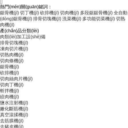
熱門(mén)關(guān)鍵詞：
鋸骨機(jī)
切丁機(jī)
砍排機(jī)
切肉機(jī)
多段鋸鋸骨機(jī)
全自動
(dòng)鋸骨機(jī)
排骨切塊機(jī)
洗菜機(jī)
多功能切菜機(jī)
切熟
肉機(jī)
產(chǎn)品分類(lèi)
肉類(lèi)加工設(shè)備
排骨切塊機(jī)
凍肉切片機(jī)
切熟肉機(jī)
切肉條機(jī)
鋸骨機(jī)
砍排機(jī)
切肉絲肉片機(jī)
切肉丁機(jī)
斬拌機(jī)
絞肉機(jī)
鹽水注射機(jī)
嫩化斷筋機(jī)
真空滾揉機(jī)
去筋膜機(jī)
去豬皮機(jī)