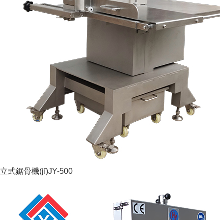
立式鋸骨機(jī)JY-500