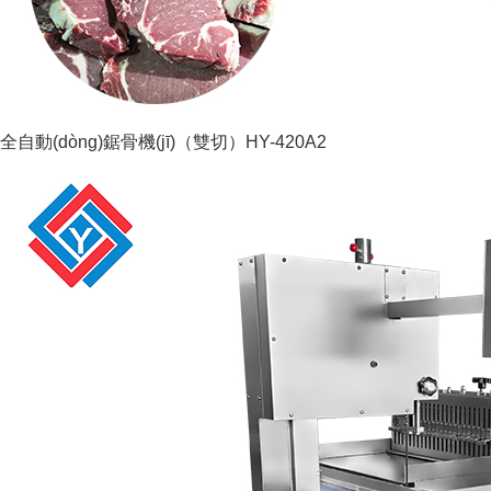
全自動(dòng)鋸骨機(jī)（雙切）HY-420A2