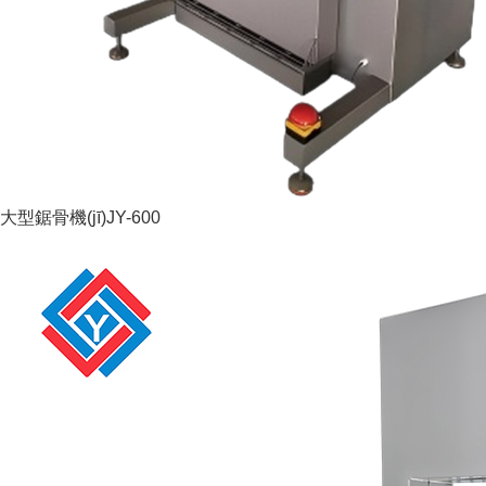
大型鋸骨機(jī)JY-600