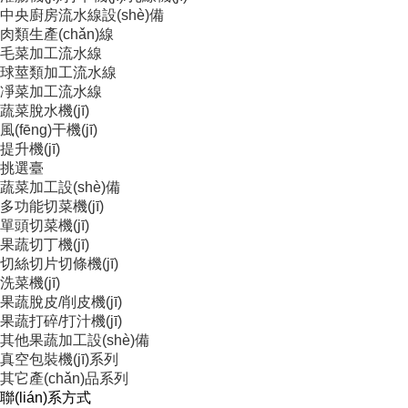
中央廚房流水線設(shè)備
肉類生產(chǎn)線
毛菜加工流水線
球莖類加工流水線
凈菜加工流水線
蔬菜脫水機(jī)
風(fēng)干機(jī)
提升機(jī)
挑選臺
蔬菜加工設(shè)備
多功能切菜機(jī)
單頭切菜機(jī)
果蔬切丁機(jī)
切絲切片切條機(jī)
洗菜機(jī)
果蔬脫皮/削皮機(jī)
果蔬打碎/打汁機(jī)
其他果蔬加工設(shè)備
真空包裝機(jī)系列
其它產(chǎn)品系列
聯(lián)系方式