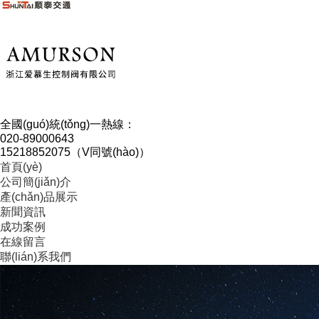
全國(guó)統(tǒng)一熱線：
020-89000643
15218852075（V同號(hào)）
首頁(yè)
公司簡(jiǎn)介
產(chǎn)品展示
新聞資訊
成功案例
在線留言
聯(lián)系我們