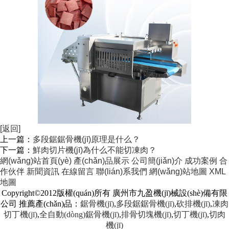
[返回]
上一篇：
多段鋸鋸骨機(jī)原理是什么？
下一篇：
鮮肉切片機(jī)為什么不能切凍肉？
網(wǎng)站首頁(yè)
產(chǎn)品展示
公司簡(jiǎn)介
成功案例
合
作伙伴
新聞資訊
在線留言
聯(lián)系我們
網(wǎng)站地圖
XML
地圖
Copyright©2012版權(quán)所有 廣州市九盈機(jī)械設(shè)備有限
公司 推薦產(chǎn)品：
鋸骨機(jī)
,
多段鋸鋸骨機(jī)
,
砍排機(jī)
,
凍肉
切丁機(jī)
,
全自動(dòng)鋸骨機(jī)
,
排骨切塊機(jī)
,
切丁機(jī)
,
切肉
機(jī)